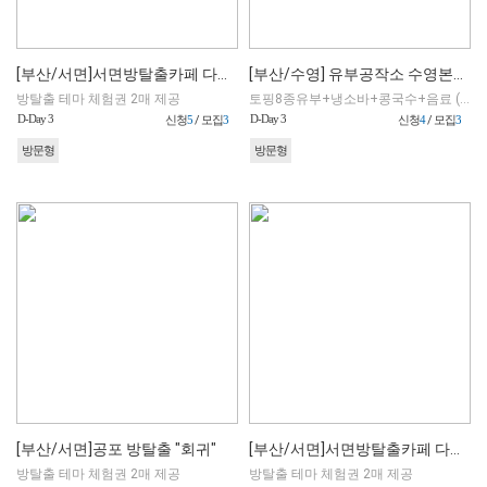
[부산/서면]서면방탈출카페 다이아에그 타임크루즈
[부산/수영] 유부공작소 수영본점 (포장)
방탈출 테마 체험권 2매 제공
토핑8종유부+냉소바+콩국수+음료 (포장만 가능)
D-Day 3
D-Day 3
신청
5
/ 모집
3
신청
4
/ 모집
3
방문형
방문형
[부산/서면]공포 방탈출 "회귀"
[부산/서면]서면방탈출카페 다이아에그 신입사원
방탈출 테마 체험권 2매 제공
방탈출 테마 체험권 2매 제공