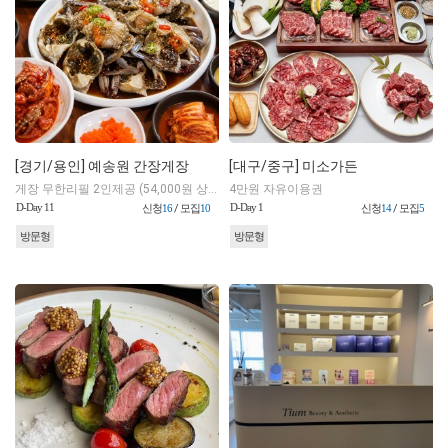
[경기/용인] 예송원 간장게장
[대구/중구] 미소가든
게장 무한리필 2인제공 (54,000원 상당)
4만원 자유이용권
D-Day 11
D-Day 1
신청
16
/ 모집
10
신청
14
/ 모집
5
방문형
방문형