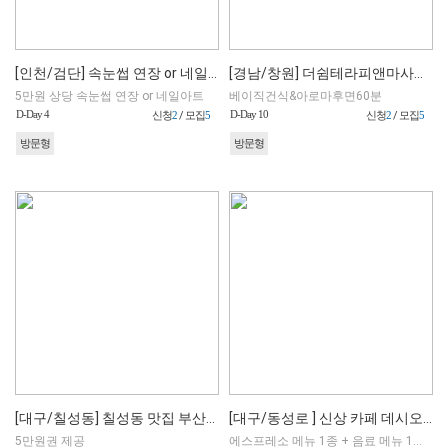
[인천/검단] 속눈썹 연장 or 네일아트
[경남/창원] 더쉼테라피앤마사지 창원점
5만원 상당 속눈썹 연장 or 네일아트
베이직건식&아로마후면60분
D-Day 4
D-Day 10
신청
2
/ 모집
5
신청
2
/ 모집
5
방문형
방문형
[대구/칠성동] 칠성동 맛집 부산앞바다횟집
[대구/동성로 ] 신상 카페 데시오 에스프레소 바
5만원권 제공
에스프레소 메뉴 1종 + 음료 메뉴 1종 + 디저트 메뉴 1종 (매장 내 선택 가능)