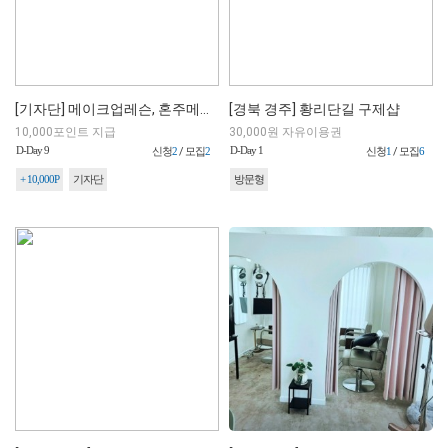
[기자단] 메이크업레슨, 혼주메이크업
[경북 경주] 황리단길 구제샵
10,000포인트 지급
30,000원 자유이용권
D-Day 9
D-Day 1
신청
2
/ 모집
2
신청
1
/ 모집
6
+ 10,000P
기자단
방문형