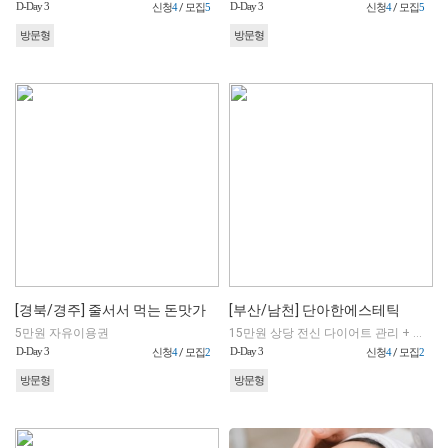
D-Day 3
D-Day 3
신청
4
/ 모집
5
신청
4
/ 모집
5
방문형
방문형
[경북/경주] 줄서서 먹는 돈맛가
[부산/남천] 단아한에스테틱
5만원 자유이용권
15만원 상당 전신 다이어트 관리 + 인바디 검사 포함
D-Day 3
D-Day 3
신청
4
/ 모집
2
신청
4
/ 모집
2
방문형
방문형