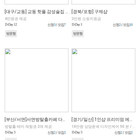
[대구/교동] 교동 핫플 감성술집 '모닥불 대구교동점' (사이트예약 가능)
[경북/포항] 구제샵
4만원권 제공
3만원 쇼핑지원금
D-Day 12
D-Day 1
신청
3
/ 모집
7
신청
2
/ 모집
10
방문형
방문형
[부산/서면]서면방탈출카페 다이아에그 레드룸
[경기/일산] 1인샵 프리미엄 에스테틱
방탈출 테마 체험권 2매 제공
18만원 상당윤곽 디자인케어 90 분 / 16만원 상당 탄력 리프팅_수분 광채 리바이탈 케어 90 분 中 택1
D-Day 3
D-Day 3
신청
2
/ 모집
5
신청
2
/ 모집
2