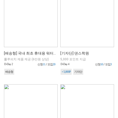
[배송형] 국내 최초 휴대용 워터젤 비데
[기자단] 댄스학원
룰루피치 제품 제공 (6만원 상당)
5,000 포인트 지급
D-Day 2
D-Day 4
신청
11
/ 모집
20
신청
10
/ 모집
3
배송형
+ 5,000P
기자단