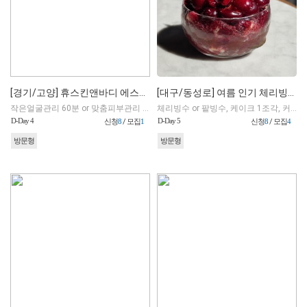
[경기/고양] 휴스킨앤바디 에스테틱
[대구/동성로] 여름 인기 체리빙수와 홍차 디저트 맛집 티클래스
작은얼굴관리 60분 or 맞춤피부관리 60분 中 택1
체리빙수 or 팥빙수, 케이크 1조각, 커피 or 홍차 페어링 총 3가지 메뉴 제공
D-Day 4
D-Day 5
신청
8
/ 모집
1
신청
8
/ 모집
4
방문형
방문형