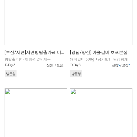
[부산/서면]서면방탈출카페 미스테리인 개연성
[경남/양산] 아숲갈비 호포본점
방탈출 테마 체험권 2매 제공
돼지갈비 600g +공기밥1+된장찌개 1+육회 밀면 1 (밀면으로 변경 가능)
D-Day 3
D-Day 3
신청
5
/ 모집
5
신청
5
/ 모집
2
방문형
방문형