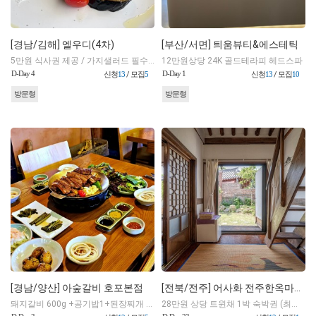
[경남/김해] 엘우디(4차)
[부산/서면] 틔움뷰티&에스테틱
5만원 식사권 제공 / 가지샐러드 필수 주문
12만원상당 24K 골드테라피 헤드스파
D-Day 4
D-Day 1
신청
13
/ 모집
5
신청
13
/ 모집
10
방문형
방문형
[경남/양산] 아숲갈비 호포본점
[전북/전주] 어사화 전주한옥마을 트윈채(햇살 가득 투룸)
돼지갈비 600g +공기밥1+된장찌개 1+육회 밀면 1 (밀면으로 변경 가능)
28만원 상당 트윈채 1박 숙박권 (최대4인-성인 2명,유아2명)