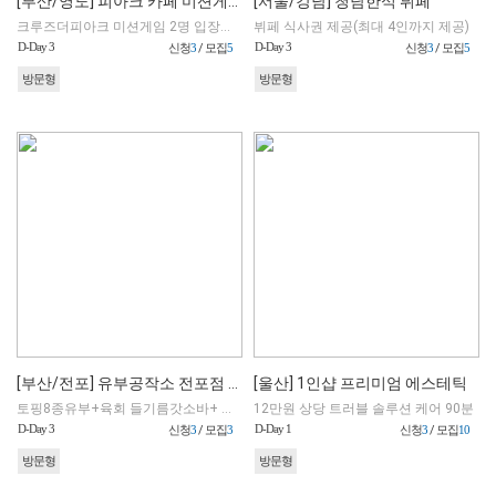
[부산/영도] 피아크 카페 미션게임 야외 방탈출
[서울/강남] 청담한식 뷔페
크루즈더피아크 미션게임 2명 입장권 + 아메리카노 2잔(48,000원상당)
뷔페 식사권 제공(최대 4인까지 제공)
D-Day 3
D-Day 3
신청
3
/ 모집
5
신청
3
/ 모집
5
방문형
방문형
[부산/전포] 유부공작소 전포점 (매장)
[울산] 1인샵 프리미엄 에스테틱
토핑8종유부+육회 들기름갓소바+ 콩국+음료 (포장 불가)
12만원 상당 트러블 솔루션 케어 90분
D-Day 3
D-Day 1
신청
3
/ 모집
3
신청
3
/ 모집
10
방문형
방문형