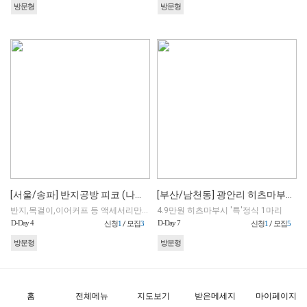
방문형
방문형
[서울/송파] 반지공방 피코 (나만의 커플링,우정링 만들기)
[부산/남천동] 광안리 히츠마부시 전문점 히로
반지,목걸이,이어커프 등 액세서리만드는 왁스카빙 원데이 클래스
4.9만원 히츠마부시 '특'정식 1마리
D-Day 4
D-Day 7
신청
1
/ 모집
3
신청
1
/ 모집
5
방문형
방문형
홈
전체메뉴
지도보기
받은메세지
마이페이지