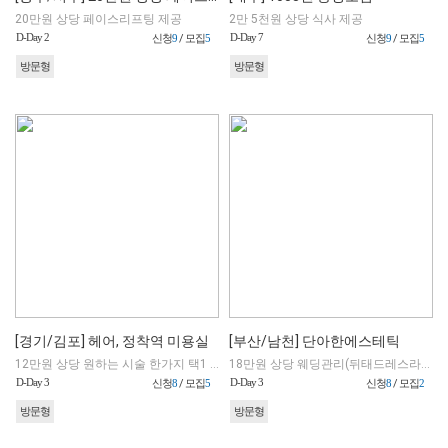
20만원 상당 페이스리프팅 제공
2만 5천원 상당 식사 제공
D-Day 2
D-Day 7
신청
9
/ 모집
5
신청
9
/ 모집
5
방문형
방문형
[경기/김포] 헤어, 정착역 미용실
[부산/남천] 단아한에스테틱
12만원 상당 원하는 시술 한가지 택1 (블로거 동반 대리인 가능/남자가능)
18만원 상당 웨딩관리(뒤태드레스라인 정리+얼굴윤각)
D-Day 3
D-Day 3
신청
8
/ 모집
5
신청
8
/ 모집
2
방문형
방문형