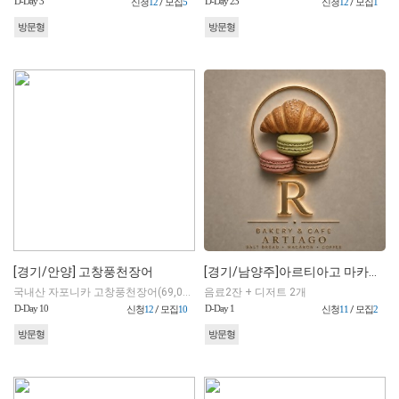
D-Day 3
D-Day 23
신청
12
/ 모집
5
신청
12
/ 모집
1
방문형
방문형
[경기/안양] 고창풍천장어
[경기/남양주]아르티아고 마카롱 별내점
국내산 자포니카 고창풍천장어(69,000원) or LA갈비 2인분(50,000원) 택 1
음료2잔 + 디저트 2개
D-Day 10
D-Day 1
신청
12
/ 모집
10
신청
11
/ 모집
2
방문형
방문형