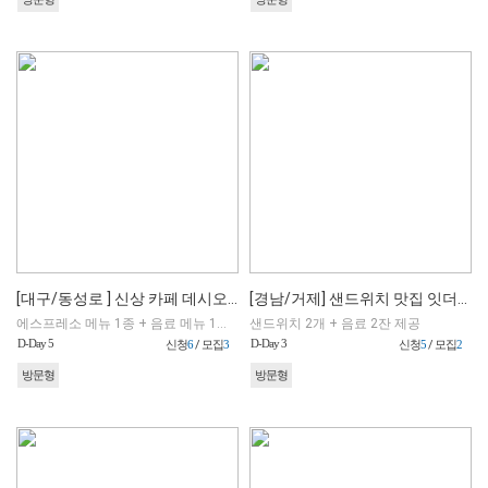
[대구/동성로 ] 신상 카페 데시오 에스프레소 바
[경남/거제] 샌드위치 맛집 잇더비
에스프레소 메뉴 1종 + 음료 메뉴 1종 + 디저트 메뉴 1종 (매장 내 선택 가능)
샌드위치 2개 + 음료 2잔 제공
D-Day 5
D-Day 3
신청
6
/ 모집
3
신청
5
/ 모집
2
방문형
방문형