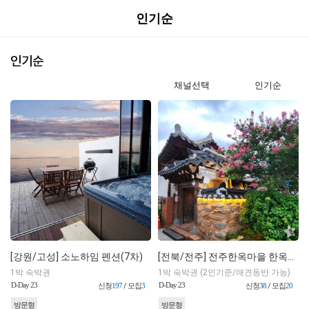
인기순
인기순
채널선택
인기순
[강원/고성] 소노하임 펜션(7차)
[전북/전주] 전주한옥마을 한옥숙소 경기전 별당채
1박 숙박권
1박 숙박권 (2인기준/애견동반 가능)
D-Day 23
D-Day 23
신청
197
/ 모집
3
신청
38
/ 모집
20
방문형
방문형