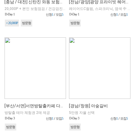
[충남 / 대전] 신탄진 와동 보험점검
[전남/광양]광양 프라이빗 헤어스튜디오 8월(블로그 OR 릴스)
20,000P + 본인 보험점검 / 건강검진 할인권 + 영화예매할인권(2인 중 1인 무료)
레이어드C컬펌, 스파크리닉, 염색 中 택1
D-Day 1
D-Day 1
신청
1
/ 모집
5
신청
1
/ 모집
1
+ 20,000P
방문형
방문형
[부산/서면]서면방탈출카페 다이아에그 신입사원
[경남/창원] 아숲갈비
방탈출 테마 체험권 2매 제공
5만원 자율 선택
D-Day 3
D-Day 3
신청
1
/ 모집
5
신청
1
/ 모집
5
방문형
방문형