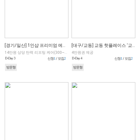
[경기/일산] 1인샵 프리미엄 에스테틱
[대구/교동] 교동 핫플레이스 '교동 행복' 분위기 술집(릴스!) (직접 예약 가능)
14만원 상당 탄력 리프팅 케어(300~500샷) 70 분 / 15만원 상당 페이스 밸런스 케어 70 분 中 택1
4만원권 제공
D-Day 3
D-Day 4
신청
1
/ 모집
2
신청
1
/ 모집
2
방문형
방문형