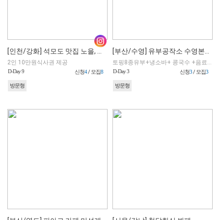
[인천/강화] 석모도 맛집 노을, 바다뷰 횟집
[부산/수영] 유부공작소 수영본점 (매장)
2인 10만원식사권 제공
토핑8종유부+냉소바+ 콩국수 +음료 (2인 홀 체험만 가능)
D-Day 9
D-Day 3
신청
4
/ 모집
8
신청
3
/ 모집
3
방문형
방문형