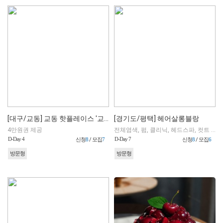
[대구/교동] 교동 핫플레이스 '교동 행복' 분위기 술집(직접 예약 가능)
[경기도/평택] 헤어살롱블랑
4만원권 제공
전체염색, 펌, 클리닉, 헤드스파, 컷트 중 택 1
D-Day 4
D-Day 7
신청
8
/ 모집
7
신청
8
/ 모집
6
방문형
방문형