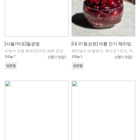
[서울/마포]필공방
[대구/동성로] 여름 인기 체리빙수와 홍차 디저트 맛집 티클래스
리뷰어 포함 최대2인까지 예쁜 만년도장 만들기 체험 지원(초과 인원은 비용지불)
체리빙수 or 팥빙수, 케이크 1조각, 커피 or 홍차 페어링 총 3가지 메뉴 제공
D-Day 7
D-Day 5
신청
3
/ 모집
3
신청
3
/ 모집
2
방문형
방문형