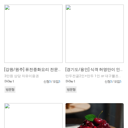
[강원/원주] 퓨전중화요리 전문점 미몽
[경기도/용인] 식객 허영만이 인정한 다원맛집
3만원 상당 자유이용권
만두전골2인+만두 1인 or 대구뽈조림 2인+만두1인 중 택1
D-Day 1
D-Day 1
신청
3
/ 모집
3
신청
3
/ 모집
5
방문형
방문형