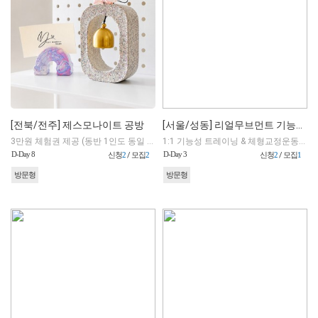
[전북/전주] 제스모나이트 공방
[서울/성동] 리얼무브먼트 기능성트레이닝 &자세교정운동
3만원 체험권 제공 (동반 1인도 동일 혜택 적용,체험권 초과 금액은 리뷰어 부담)
1:1 기능성 트레이닝 & 체형교정운동(45분) + 체형검사+자세교정교육
D-Day 8
D-Day 3
신청
2
/ 모집
2
신청
2
/ 모집
1
방문형
방문형