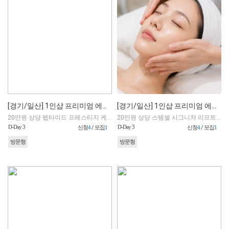
[경기/일산] 1인샵 프리미엄 에스테틱
[경기/일산] 1인샵 프리미엄 에스테틱
20만원 상당 펩타이드 프레스티지 케어 100분
20만원 상당 스템셀 시그니처 리프트 100분
D-Day 3
D-Day 3
신청
4
/ 모집
1
신청
4
/ 모집
1
방문형
방문형