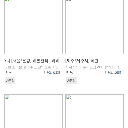
8차 [서울/은평] 바본관리 - 바비약손
[제주/제주시] 화란
뭉친 조직을 풀어주고 혈액순환 & 림프순환 촉진 & 회복속도up, 라인정리 효과 / 30년 경력의 1:1 만족도 높은 맞춤 수기 관리
식사 2개 + 수제딤섬 or 어향가지 식사권
D-Day 5
D-Day 5
신청
2
/ 모집
3
신청
2
/ 모집
5
방문형
방문형