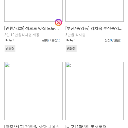
[인천/강화] 석모도 맛집 노을, 바다뷰 횟집
[부산/중앙동] 김치옥 부산중앙역점
2인 10만원식사권 제공
5만원 식사권
D-Day 2
D-Day 3
신청
9
/ 모집
15
신청
9
/ 모집
5
방문형
방문형
[광주/서구] 20만원 상당 페이스리프팅
[대구] 1058면 동성로점