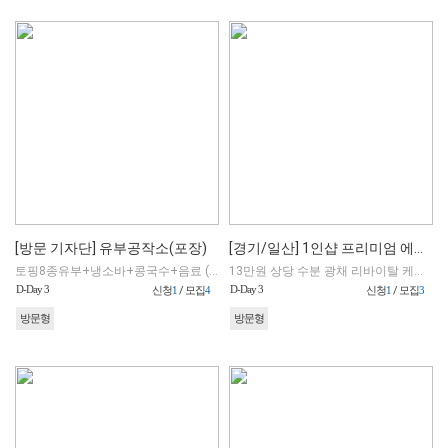
[방문 기자단] 유부공작소(포장)
[경기/일산] 1인샵 프리미엄 에스테틱
토핑8종유부+냉소바+콩국수+음료 (포장만 가능)
13만원 상당 수분 광채 리바이탈 케어 70분
D-Day 3
D-Day 3
신청
1
/ 모집
4
신청
1
/ 모집
3
방문형
방문형