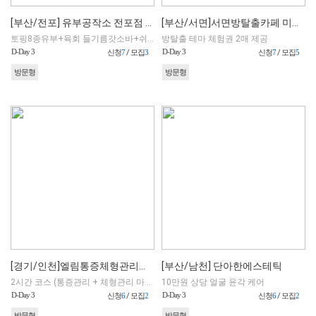
[부산/전포] 유부공작소 전포점 (포장)
[부산/서면]서면방탈출카페 미스테리인 노키즈존
토핑8종유부+육회 들기름갓소바+쉬림프 투움바 우동+음료 (포장 체험만 가능)
방탈출 테마 체험권 2매 제공
D-Day 3
D-Day 3
신청
7
/ 모집
3
신청
7
/ 모집
5
방문형
방문형
[경기/인천]엘림통증체형관리센터
[부산/남천] 단아한에스테틱
2시간 코스 (통증관리 + 체형관리 마사지)
10만원 상당 얼굴 윤각 케어
D-Day 3
D-Day 3
신청
6
/ 모집
2
신청
6
/ 모집
2
방문형
방문형