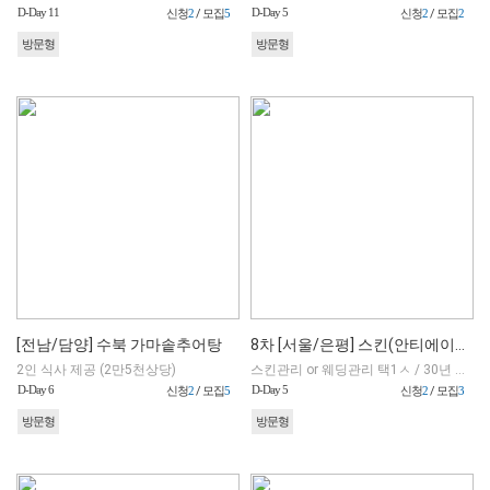
D-Day 11
D-Day 5
신청
2
/ 모집
5
신청
2
/ 모집
2
방문형
방문형
[전남/담양] 수북 가마솥추어탕
8차 [서울/은평] 스킨(안티에이징) or 웨딩(데콜테, 어깨라인) - 바비약손
2인 식사 제공 (2만5천상당)
스킨관리 or 웨딩관리 택1ㅅ / 30년 경력의 1:1 맞춤 수기 관리
D-Day 6
D-Day 5
신청
2
/ 모집
5
신청
2
/ 모집
3
방문형
방문형