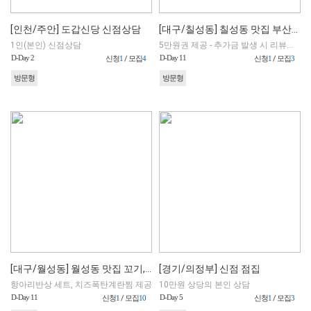
[인천/주안] 도갑신당 신점상담
[대구/칠성동] 칠성동 맛집 부산앞바다횟집 (인스타 릴스)
1인(본인) 신점상담
5만원권 제공 - 추가금 발생 시 리뷰어 부담 / 현장결제 필수
D-Day 2
D-Day 11
신청
1
/ 모집
4
신청
1
/ 모집
3
방문형
방문형
[대구/월성동] 월성동 맛집 꼬기, 꼬야 돼지갈비 (사이트 직접 예약)
[경기/의정부] 신점 점집
항아리반상 세트, 치즈폭탄계란찜 제공
10만원 상당의 본인 상담
D-Day 11
D-Day 5
신청
1
/ 모집
10
신청
1
/ 모집
3