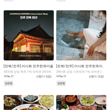
[전북/전주] 어사화 전주한옥마을
[전북/전주] 어사화 전주한옥마을 스위트채(자쿠지)
42만원 상당 독채 1박 숙박권 (최대4인-성인 2명,유아2명)
28만원 상당 스위트채 1박 숙박권 (최대4인-성인 2명,유아2명)
D-Day 23
D-Day 23
신청
25
/ 모집
1
신청
21
/ 모집
1
방문형
방문형