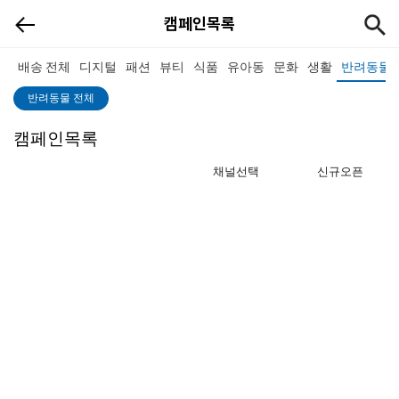
캠페인목록
배송 전체
디지털
패션
뷰티
식품
유아동
문화
생활
반려동물
반려동물 전체
캠페인목록
채널선택
신규오픈