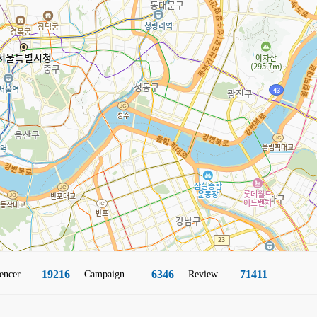
19216
6346
71411
encer
Campaign
Review