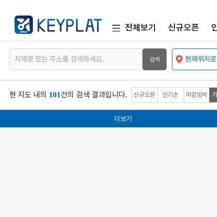
전체보기
신규오픈
현재위치로
현 지도 내의
건의 검색 결과입니다.
101
신규오픈
인기순
마감임박
더보기