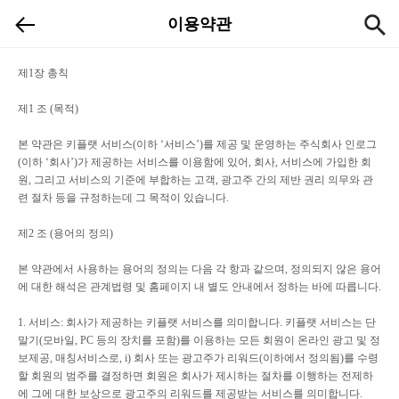
이용약관
제
1
장 총칙
제
1
조
(
목적
)
본 약관은 키플랫 서비스
(
이하
‘
서비스
’)
를 제공 및 운영하는 주식회사 인로그
(
이하
‘
회사
’)
가 제공하는 서비스를 이용함에 있어
,
회사
,
서비스에 가입한 회
원
,
그리고 서비스의 기준에 부합하는 고객
,
광고주 간의 제반 권리 의무와 관
련 절차 등을 규정하는데 그 목적이 있습니다
.
제
2
조
(
용어의 정의
)
본 약관에서 사용하는 용어의 정의는 다음 각 항과 같으며
,
정의되지 않은 용어
에 대한 해석은 관계법령 및 홈페이지 내 별도 안내에서 정하는 바에 따릅니다
.
1.
서비스
:
회사가 제공하는 키플랫 서비스를 의미합니다
.
키플랫 서비스는 단
말기
(
모바일
, PC
등의 장치를 포함
)
를 이용하는 모든 회원이 온라인 광고 및 정
보제공
,
매칭서비스로
, i)
회사 또는 광고주가 리워드
(
이하에서 정의됨
)
를 수령
할 회원의 범주를 결정하면 회원은 회사가 제시하는 절차를 이행하는 전제하
에 그에 대한 보상으로 광고주의 리워드를 제공받는 서비스를 의미합니다
.