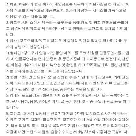
2.
회원
:
회원이라 함은 회사에 개인정보를 제공하여 회원가입을 한 자로서
,
회
사의 정보를 지속적으로 제공받으며
,
회사가 제공하는 서비스를 계속적으로
이용할 수 있는 자를 말합니다
.
3.
광고주
:
서비스에서 제공하는 플랫폼을 통해 정보 및 광고 컨텐츠를 송출하
고 회원에게 리워드를 제공하거나 상품을 판매하는 브랜드 및 업체를 의미합
니다
.
4.
협찬
:
광고주의 리워드를 받기 위한 회원의 일련의 활동을 말하며
,
아래 두
가지 방법으로 진행합니다
.
1)
캠페인
:
광고주가 일정 기간 동안 리워드를 무료 체험할 인플루언서를 모집
하고
,
인플루언서는 캠페인 종료 후 등급기준에 따라 자동으로 선정되며
,
선정
된 회원은 리워드에 대한 리뷰작성 및 촬영을 하고
SNS
채널에
6
개월간 전체공
개로 공유하는 조건으로 리워드를 제공받습니다
.
2)
협찬
: ‘
캠페인 포트폴리오
’
을 신청한 후 본 약관에 따라 광고주에 의해 선정
되어 리워드를 제공받고 그 조건으로 리워드에 대한 개인
SNS
리뷰 업로드를
작성
,
사진촬영 및 라이센스 제공
,
공유하는 회원을 말합니다
.
5.
캠페인 포트폴리오
:
회원이 서비스를 이용함에 있어 게시 또는 등록하는 부
호
,
문자
,
음성
,
음향
,
영상
,
이미지
,
글 등의 형태 및 각종 파일과 링크 등을 의미
합니다
.
6.
포인트
:
회사가 발행하는 선불전자 지급수단의 일종으로 회사가 제공하는
이벤트 포인트
,
캠페인 활동포인트
,
광고주가 협찬 서비스와 관련하여
,
회원에
게 리뷰 작성 및 홍보
,
촬영을 목적으로 지급하는 리워드 포인트를 의미합니다
.
회원에 대한 포인트 지급 및 출금수수료는 제
4
장
25
조의 이용약관 규정에 따