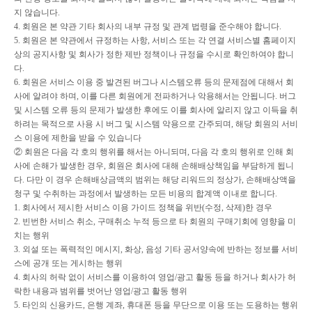
지 않습니다
.
4.
회원은 본 약관 기타 회사의 내부 규정 및 관계 법령을 준수해야 합니다
.
5.
회원은 본 약관에서 규정하는 사항
,
서비스 또는 각 연결 서비스별 홈페이지
상의 공지사항 및 회사가 정한 제반 정책이나 규정을 수시로 확인하여야 합니
다
.
6.
회원은 서비스 이용 중 발견된 버그나 시스템오류 등의 문제점에 대해서 회
사에 알려야 하며
,
이를 다른 회원에게 전파하거나 악용해서는 안됩니다
.
버그
및 시스템 오류 등의 문제가 발생한 후에도 이를 회사에 알리지 않고 이득을 취
하려는 목적으로 사용 시 버그 및 시스템 악용으로 간주되며
,
해당 회원의 서비
스 이용에 제한을 받을 수 있습니다
②
회원은 다음 각 호의 행위를 해서는 아니되며
,
다음 각 호의 행위로 인해 회
사에 손해가 발생한 경우
,
회원은 회사에 대해 손해배상책임을 부담하게 됩니
다
.
다만 이 경우 손해배상금액의 범위는 해당 리워드의 정상가
,
손해배상액을
청구 및 수취하는 과정에서 발생하는 모든 비용의 합계액 이내로 합니다
.
1.
회사에서 제시한 서비스 이용 가이드 정책을 위반
(
수정
,
삭제
)
한 경우
2.
빈번한 서비스 취소
,
구매취소 누적 등으로 타 회원의 구매기회에 영향을 미
치는 행위
3.
외설 또는 폭력적인 메시지
,
화상
,
음성 기타 공서양속에 반하는 정보를 서비
스에 공개 또는 게시하는 행위
4.
회사의 허락 없이 서비스를 이용하여 영업
/
광고 활동 등을 하거나 회사가 허
락한 내용과 범위를 벗어난 영업
/
광고 활동 행위
5.
타인의 신용카드
,
은행 계좌
,
휴대폰 등을 무단으로 이용 또는 도용하는 행위