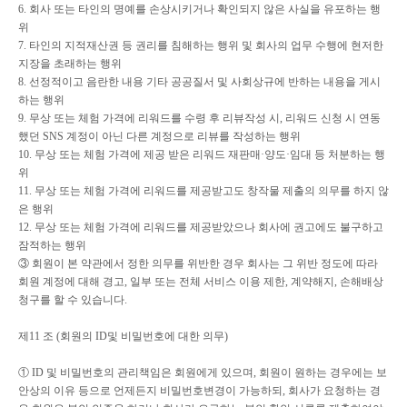
6.
회사 또는 타인의 명예를 손상시키거나 확인되지 않은 사실을 유포하는 행
위
7.
타인의 지적재산권 등 권리를 침해하는 행위 및 회사의 업무 수행에 현저한
지장을 초래하는 행위
8.
선정적이고 음란한 내용 기타 공공질서 및 사회상규에 반하는 내용을 게시
하는 행위
9.
무상 또는 체험 가격에 리워드를 수령 후 리뷰작성 시
,
리워드 신청 시 연동
했던
SNS
계정이 아닌 다른 계정으로 리뷰를 작성하는 행위
10.
무상 또는 체험 가격에 제공 받은 리워드 재판매
·
양도
·
임대 등 처분하는 행
위
11.
무상 또는 체험 가격에 리워드를 제공받고도 창작물 제출의 의무를 하지 않
은 행위
12.
무상 또는 체험 가격에 리워드를 제공받았으나 회사에 권고에도 불구하고
잠적하는 행위
③
회원이 본 약관에서 정한 의무를 위반한 경우 회사는 그 위반 정도에 따라
회원 계정에 대해 경고
,
일부 또는 전체 서비스 이용 제한
,
계약해지
,
손해배상
청구를 할 수 있습니다
.
제
11
조
(
회원의
ID
및 비밀번호에 대한 의무
)
①
ID
및 비밀번호의 관리책임은 회원에게 있으며
,
회원이 원하는 경우에는 보
안상의 이유 등으로 언제든지 비밀번호변경이 가능하되
,
회사가 요청하는 경