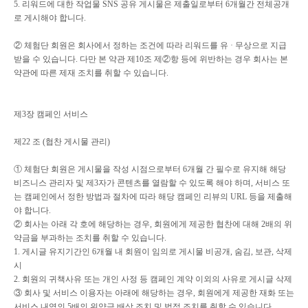
5.
리워드에 대한 작업물
SNS
공유 게시물은 제출일로부터
6
개월간 전체공개
로 게시해야 합니다
.
②
체험단 회원은 회사에서 정하는 조건에 따라 리워드를 유
·
무상으로 지급
받을 수 있습니다
.
다만 본 약관 제
10
조 제
②
항 등에 위반하는 경우 회사는 본
약관에 따른 제재 조치를 취할 수 있습니다
.
제
3
장 캠페인 서비스
제
22
조
(
협찬 게시물 관리
)
①
체험단 회원은 게시물을 작성 시점으로부터
6
개월 간 필수로 유지해 해당
비즈니스 관리자 및 제
3
자가 콘텐츠를 열람할 수 있도록 해야 하며
,
서비스 또
는 캠페인에서 정한 방법과 절차에 따라 해당 캠페인 리뷰의
URL
등을 제출해
야 합니다
.
②
회사는 아래 각 호에 해당하는 경우
,
회원에게 제공한 협찬에 대해
2
배의 위
약금을 부과하는 조치를 취할 수 있습니다
.
1.
게시글 유지기간인
6
개월 내 회원이 임의로 게시물 비공개
,
숨김
,
보관
,
삭제
시
2.
회원의 귀책사유 또는 개인 사정 등 캠페인 계약 이외의 사유로 게시글 삭제
③
회사 및 서비스 이용자는 아래에 해당하는 경우
,
회원에게 제공한 재화 또는
서비스 내역의
5
배의 위약금 배상 조치 및 법적 조치를 취할 수 있습니다
.