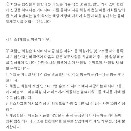
②
회원은 협찬을 이용함에 있어 또는 리뷰 작성 및 홍보
,
촬영 의사 없이 협찬
에 신청을 하여서는 아니되며
,
이를 통하여 다른 회원의 협찬 이용 기회를 방해
한 것이 적발되는 경우 회사는 해당 계정에 대하여 회원 자격을 정지하는 등의
제재조치를 취할 수 있습니다
.
제
21
조
(
체험단 회원의 의무
)
①
체험단 회원은 회사에서 제공 받은 리워드를 회원가입 및 포트폴리오 등록
시 기입한 자신의
SNS
에 다음과 같은 의무사항을 유념하여 홍보 및 촬영 리뷰
를 작성해야 합니다
.
다만 당사의 정책에 의거 변경될 수 있으며
,
변경될 시 별
도 공지합니다
.
1.
작업물 마감일 내에 작업을 완료합니다
. (
직접 방문하는 경우에는 방문 후
3
일 이내
)
2.
체험단 회원의 개인 인스타그램 홍보 시 서비스에서 제공하는 해시태그를
,
네이버블로그 리뷰작성 시 서비스에서 제공하는 검색키워드를 게시물 내에 필
수로 삽입합니다
.
3.
인스타그램 게시물 작성 시 리워드를 가장 잘 나타낼 수 있는 사진
15
장 이상
첨부
4.
제공받은 리워드는 키플랫 작업물 제출 시 공정위에서 제공하는 가이드에
맞춰 협찬 해시태그 또는 협찬배너를 필수로 삽입해야 하며 임의 수정
,
삭제 불
가합니다
.