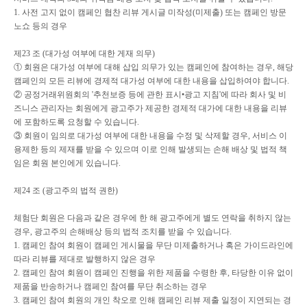
1.
사전 고지 없이 캠페인 협찬 리뷰 게시글 미작성
(
미제출
)
또는 캠페인 방문
노쇼 등의 경우
제
23
조
(
대가성 여부에 대한 게재 의무
)
①
회원은 대가성 여부에 대해 삽입 의무가 있는 캠페인에 참여하는 경우
,
해당
캠페인의 모든 리뷰에 경제적 대가성 여부에 대한 내용을 삽입하여야 합니다
.
②
공정거래위원회의
'
추천보증 등에 관한 표시
•
광고 지침
'
에 따라 회사 및 비
즈니스 관리자는 회원에게 광고주가 제공한 경제적 대가에 대한 내용을 리뷰
에 포함하도록 요청할 수 있습니다
.
③
회원이 임의로 대가성 여부에 대한 내용을 수정 및 삭제할 경우
,
서비스 이
용제한 등의 제재를 받을 수 있으며 이로 인해 발생되는 손해 배상 및 법적 책
임은 회원 본인에게 있습니다
.
제
24
조
(
광고주의 법적 권한
)
체험단 회원은 다음과 같은 경우에 한 해 광고주에게 별도 연락을 취하지 않는
경우
,
광고주의 손해배상 등의 법적 조치를 받을 수 있습니다
.
1.
캠페인 참여 회원이 캠페인 게시물을 무단 미제출하거나 혹은 가이드라인에
따라 리뷰를 제대로 발행하지 않은 경우
2.
캠페인 참여 회원이 캠페인 진행을 위한 제품을 수령한 후
,
타당한 이유 없이
제품을 반송하거나 캠페인 참여를 무단 취소하는 경우
3.
캠페인 참여 회원의 개인 착오로 인해 캠페인 리뷰 제출 일정이 지연되는 경