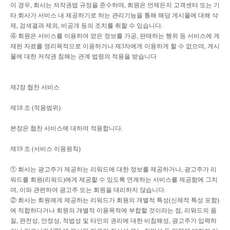
이 경우
,
회사는 저작권법 규정을 준수하며
,
회원은 언제든지 고객센터 또는 기
타 회사가 서비스 내 제공하기로 하는 관리기능을 통해 해당 게시물에 대해 삭
제
,
검색결과 제외
,
비공개 등의 조치를 취할 수 있습니다
.
④
회원은 서비스를 이용하여 얻은 정보를 가공
,
판매하는 행위 등 서비스에 게
재된 자료를 영리목적으로 이용하거나 제
3
자에게 이용하게 할 수 없으며
,
게시
물에 대한 저작권 침해는 관계 법령의 적용을 받습니다
제
2
장 협찬 서비스
제
18
조
(
적용범위
)
본장은 협찬 서비스에 대하여 적용합니다
.
제
19
조
(
서비스 이용원칙
)
①
회사는 광고주가 제공하는 리워드에 대한 정보를 제공하거나
,
광고주가 리
워드를 회원
(
리워드
)
에게 제공할 수 있도록 연계하는 서비스를 제공함에 그치
며
,
이와 관련하여 광고주 또는 회원을 대리하지 않습니다
.
②
회사는 회원에게 제공하는 리워드가 회원의 개별적 특성
(
신체적 특성 포함
)
에 적합하다거나 회원의 개별적 이용목적에 부합할 것이라는 점
,
리워드의 품
질
,
완전성
,
안정성
,
적법성 및 타인의 권리에 대한 비침해성
,
광고주가 입력하