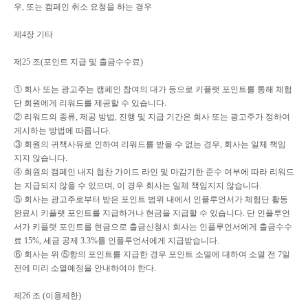
우
,
또는 캠페인 취소 요청을 하는 경우
제
4
장 기타
제
25
조
(
포인트 지급 및 출금수수료
)
①
회사 또는 광고주는 캠페인 참여의 대가 등으로 키플랫 포인트를 통해 체험
단 회원에게 리워드를 제공할 수 있습니다
.
②
리워드의 종류
,
제공 방법
,
진행 및 지급 기간은 회사 또는 광고주가 정하여
게시하는 방법에 따릅니다
.
③
회원의 귀책사유로 인하여 리워드를 받을 수 없는 경우
,
회사는 일체 책임
지지 않습니다
.
④
회원의 캠페인 내지 협찬 가이드 라인 및 마감기한 준수 여부에 따라 리워드
는 지급되지 않을 수 있으며
,
이 경우 회사는 일체 책임지지 않습니다
.
⑤
회사는 광고주로부터 받은 포인트 범위 내에서 인플루언서가 체험단 활동
완료시 키플랫 포인트를 지급하거나 현금을 지급할 수 있습니다
.
단 인플루언
서가 키플랫 포인트를 현금으로 출금신청시 회사는 인플루언서에게 출금수수
료
15%,
세금 공제
3.3%
를 인플루언서에게 지급받습니다
.
⑥
회사는 위
⑤
항의 포인트를 지급한 경우 포인트 소멸에 대하여 소멸 전
7
일
전에 미리 소멸예정을 안내하여야 한다
.
제
26
조
(
이용제한
)