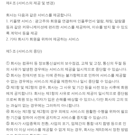
제
4
조
(
서비스의 제공 및 변경
)
회사는 다음과 같은 서비스를 제공합니다
.
1.
키플랫 서비스
:
광고주와 회원을 연결하여 인플루언서 열람
,
채팅
,
알람콜
등과 같은 커뮤니케이션에 편리한 서비스를 제공하며
,
이슈를 방지 할 수 있도
록 계약서 등을 제공
2.
기타 회사가 회원을 위하여 제공하는 서비스
제
5
조
(
서비스의 중단
)
①
회사는 컴퓨터 등 정보통신설비의 보수점검
,
교체 및 고장
,
통신의 두절 등
의 사유가 발생한 경우에는 서비스의 제공을 일시적으로 중단할 수 있습니다
.
②
회사는 천재지변 또는 이에 준하는 불가항력으로 인하여 서비스를 제공할
수 없는 경우에는 서비스의 제공을 제한하거나 일시 중단할 수 있습니다
.
③
제
1
항 및 제
2
항의 경우
,
회사는 그 사유 및 기간 등을 사전 또는 사후에 회원
에게 공지합니다
.
회사는 제
1
항의 사유로 서비스의 제공이 일시적으로 중단됨
으로써 회원 또는 제
3
자가 입은 손해를 배상할 수 있으나
,
다만 회사의 고의 또
는 과실이 없는 경우에는 그러하지 아니합니다
.
④
회사는 제
1
항 및 제
2
항의 경우 외에도 서비스의 원활한 수행을 위하여 필요
한 기간을 정하여 사전에 공지하고 서비스를 중지할 수 있습니다
.
⑤
회사가 사업종목의 전환
,
사업의 포기
,
업체간의 통합 내지 합병 등으로 인
하여 더 이상 서비스를 제공할 수 없게 되는 경우
,
회사는 제
8
조에서 정한 방법