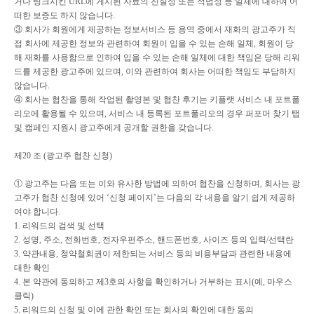
거나 링크시킨
URL
에 게시된 자료의 진실성 또는 적법성 등 일체에 대하여 어
떠한 보증도 하지 않습니다
.
③
회사가 회원에게 제공하는 정보서비스 등 용역 중에서 재화의 광고주가 직
접 회사에 제공한 정보와 관련하여 회원이 입을 수 있는 손해 일체
,
회원이 당
해 재화를 사용함으로 인하여 입을 수 있는 손해 일체에 대한 책임은 당해 리워
드를 제공한 광고주에 있으며
,
이와 관련하여 회사는 어떠한 책임도 부담하지
않습니다
.
④
회사는 협찬을 통해 작업된 촬영본 및 협찬 후기는 키플랫 서비스 내 포트폴
리오에 활용될 수 있으며
,
서비스 내 등록된 포트폴리오의 경우 퍼포머 찾기 탭
및 캠페인 지원시 광고주에게 공개할 권한을 갖습니다
.
제
20
조
(
광고주 협찬 신청
)
①
광고주는 다음 또는 이와 유사한 방법에 의하여 협찬을 신청하며
,
회사는 광
고주가 협찬 신청에 있어
‘
신청 페이지
’
는 다음의 각 내용을 알기 쉽게 제공하
여야 합니다
.
1.
리워드의 검색 및 선택
2.
성명
,
주소
,
전화번호
,
전자우편주소
,
핸드폰번호
,
사이즈 등의 입력
/
선택란
3.
약관내용
,
청약철회권이 제한되는 서비스 등의 비용부담과 관련한 내용에
대한 확인
4.
본 약관에 동의하고 제
3
호의 사항을 확인하거나 거부하는 표시
(
예
,
마우스
클릭
)
5.
리워드의 신청 및 이에 관한 확인 또는 회사의 확인에 대한 동의