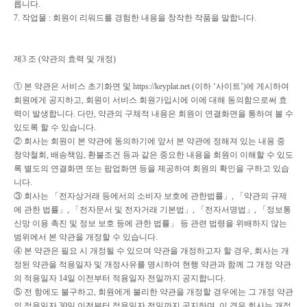
릅니다
.
7.
작업물
:
회원이 리워드를 경험한 내용을 창작한 작품을 말합니다
.
제
3
조
(
약관의 효력 및 개정
)
①
본 약관은 서비스 초기화면 및
https://keyplat.net (
이하
‘
사이트
’)
에 게시하여
회원에게 공지하고
,
회원이 서비스 회원가입시에 이에 대해 동의함으로써 효
력이 발생합니다
.
다만
,
약관의 구체적 내용은 회원이 연결화면을 통하여 볼 수
있도록 할 수 있습니다
.
②
회사는 회원이 본 약관에 동의하기에 앞서 본 약관에 정해져 있는 내용 중
청약철회
,
배송책임
,
환불조건 등과 같은 중요한 내용을 회원이 이해할 수 있도
록 별도의 연결화면 또는 팝업화면 등을 제공하여 회원의 확인을 구하고 있습
니다
.
③
회사는
「
전자상거래 등에서의 소비자 보호에 관한법률
」
,
「
약관의 규제
에 관한 법률
」
,
「
전자문서 및 전자거래 기본법
」
,
「
전자서명법
」
,
「
정보통
신망 이용 촉진 및 정보 보호 등에 관한 법률
」
등 관련 법령을 위배하지 않는
범위에서 본 약관을 개정할 수 있습니다
.
④
본 약관은 필요 시 개정될 수 있으며 약관을 개정하고자 할 경우
,
회사는 개
정된 약관을 적용일자 및 개정사유를 명시하여 현행 약관과 함께 그 개정 약관
의 적용일자
14
일 이전부터 적용일자 전일까지 공지합니다
.
⑤
전 항에도 불구하고
,
회원에게 불리한 약관을 개정할 경우에는 그 개정 약관
의 적용일자
30
일 이전부터 적용일자 전일까지 공지하며
,
이 경우 회사는 개정