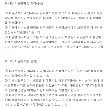
제
7
조
(
회원탈퇴 및 자격상실
)
①
회원은 회사에 언제든지 탈퇴를 요청할 수 있으며 회사는 이와 같은 요청을
받았을 경우 사이트를 통하여 회사가 고지한 방법에 따라 신속하게 회원탈퇴
를 처리합니다
.
②
회원이 서비스를 탈퇴한 경우 회원의 개인정보에 대한 보관 등은 회사의 개
인정보처리방침에 따릅니다
.
③
회원탈퇴시 회원의 모든 혜택은 소멸됩니다
.
회원탈퇴와 관련하여 발생한
손해는 해당 회원이 책임을 부담하여야 하고
,
회사는 일체의 책임을 지지 않습
니다
.
다만 그 손해가 회사의 고의 또는 과실로 인한 경우에는 그러하지 아니합
니다
.
제
8
조
(
회원에 대한 통지
)
①
회사는 회원이 회사와 미리 약정하여 지정한 전자우편 또는
SMS
등을 이용
하여 회원에게 통지할 수 있습니다
.
②
회사는 불특정다수 회원을 위한 통지일 경우
1
주일이상 서비스 게시판에 게
시함으로써 개별 통지에 갈음할 수 있습니다
.
다만
,
회원 본인의 거래와 관련하
여 중대한 영향을 미치는 사항에 대하여는 개별 통지합니다
.
③
회사는 회원의 고의적인 행동으로 인해 피해를 입었을 경우 전자우편 또는
SMS
등을 이용하여 회원에게 통지할 수 있으며
,
이를 지속적으로 위반할 경우
개인정보를 이용해 내용증명을 보낼 수 있습니다
.