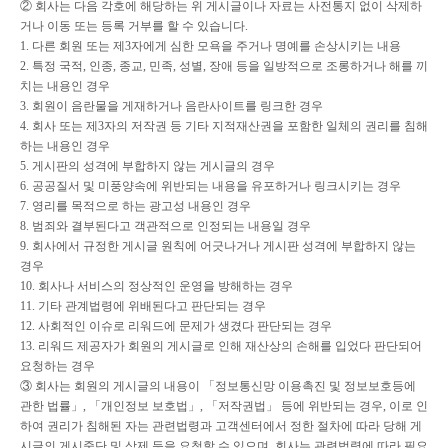
②
회사는 다음 각호에 해당하는 위 게시글이나 자료는 사전통지 없이 삭제하
거나 이동 또는 등록 거부를 할 수 있습니다
.
1.
다른 회원 또는 제
3
자에게 심한 모욕을 주거나 명예를 손상시키는 내용
2.
특정 국적
,
인종
,
종교
,
민족
,
성별
,
장애 등을 일방적으로 조롱하거나 해를 끼
치는 내용인 경우
3.
회원이 음란물을 게재하거나 음란사이트를 링크한 경우
4.
회사 또는 제
3
자의 저작권 등 기타 지적재산권을 포함한 일체의 권리를 침해
하는 내용인 경우
5.
게시판의 성격에 부합하지 않는 게시글의 경우
6.
공공질서 및 미풍양속에 위반되는 내용을 유포하거나 링크시키는 경우
7.
영리를 목적으로 하는 광고성 내용인 경우
8.
범죄와 결부된다고 객관적으로 인정되는 내용일 경우
9.
회사에서 규정한 게시글 원칙에 어긋나거나 게시판 성격에 부합하지 않는
경우
10.
회사나 서비스의 정상적인 운영을 방해하는 경우
11.
기타 관계법령에 위배된다고 판단되는 경우
12.
사회적인 이슈로 리워드에 문제가 생겼다 판단되는 경우
13.
리워드 제공자가 회원의 게시글로 인해 재산상의 손해를 입었다 판단되어
요청하는 경우
③
회사는 회원의 게시글의 내용이
「
정보통신망 이용촉진 및 정보보호등에
관한 법률
」
,
「
개인정보 보호법
」
,
「
저작권법
」
등에 위반되는 경우
,
이로 인
하여 권리가 침해된 자는 관련법령과 고객센터에서 정한 절차에 따라 당해 게
시글의 게시중단 및 삭제 등을 요청할 수 있으며
,
회사는 관련법령에 따라 필요