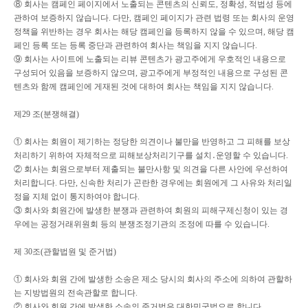
⑧
회사는 캠페인 페이지에서 노출되는 콘텐츠의 신뢰도
,
정확성
,
적법성 등에
관하여 보증하지 않습니다
.
다만
,
캠페인 페이지가 관련 법령 또는 회사의 운영
정책을 위반하는 경우 회사는 해당 캠페인을 등록하지 않을 수 있으며
,
해당 캠
페인 등록 또는 등록 중단과 관련하여 회사는 책임을 지지 않습니다
.
⑨
회사는 사이트에 노출되는 리뷰 콘텐츠가 광고주에게 우호적인 내용으로
구성되어 있음을 보증하지 않으며
,
광고주에게 부정적인 내용으로 구성된 콘
텐츠와 함께 캠페인에 게재된 것에 대하여 회사는 책임을 지지 않습니다
.
제
29
조
(
분쟁해결
)
①
회사는 회원이 제기하는 정당한 의견이나 불만을 반영하고 그 피해를 보상
처리하기 위하여 자체적으로 피해보상처리기구를 설치
․
운영할 수 있습니다
.
②
회사는 회원으로부터 제출되는 불만사항 및 의견을 다른 사안에 우선하여
처리합니다
.
다만
,
신속한 처리가 곤란한 경우에는 회원에게 그 사유와 처리일
정을 지체 없이 통지하여야 합니다
.
③
회사와 회원간에 발생한 분쟁과 관련하여 회원의 피해구제신청이 있는 경
우에는 공정거래위원회 등의 분쟁조정기관의 조정에 따를 수 있습니다
.
제
30
조
(
관할법원 및 준거법
)
①
회사와 회원 간에 발생한 소송은 제소 당시의 회사의 주소에 의하여 관할하
는 지방법원의 전속관할로 합니다
.
②
회사와 회원 간에 발생한 소송의 준거법은 대한민국법으로 합니다
.