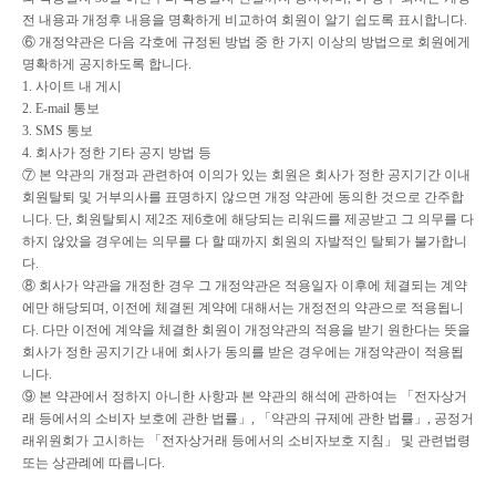
전 내용과 개정후 내용을 명확하게 비교하여 회원이 알기 쉽도록 표시합니다
.
⑥
개정약관은 다음 각호에 규정된 방법 중 한 가지 이상의 방법으로 회원에게
명확하게 공지하도록 합니다
.
1.
사이트 내 게시
2. E-mail
통보
3. SMS
통보
4.
회사가 정한 기타 공지 방법 등
⑦
본 약관의 개정과 관련하여 이의가 있는 회원은 회사가 정한 공지기간 이내
회원탈퇴 및 거부의사를 표명하지 않으면 개정 약관에 동의한 것으로 간주합
니다
.
단
,
회원탈퇴시 제
2
조 제
6
호에 해당되는 리워드를 제공받고 그 의무를 다
하지 않았을 경우에는 의무를 다 할 때까지 회원의 자발적인 탈퇴가 불가합니
다
.
⑧
회사가 약관을 개정한 경우 그 개정약관은 적용일자 이후에 체결되는 계약
에만 해당되며
,
이전에 체결된 계약에 대해서는 개정전의 약관으로 적용됩니
다
.
다만 이전에 계약을 체결한 회원이 개정약관의 적용을 받기 원한다는 뜻을
회사가 정한 공지기간 내에 회사가 동의를 받은 경우에는 개정약관이 적용됩
니다
.
⑨
본 약관에서 정하지 아니한 사항과 본 약관의 해석에 관하여는
「
전자상거
래 등에서의 소비자 보호에 관한 법률
」
,
「
약관의 규제에 관한 법률
」
,
공정거
래위원회가 고시하는
「
전자상거래 등에서의 소비자보호 지침
」
및 관련법령
또는 상관례에 따릅니다
.