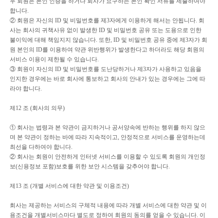
우 회원은 본인 인증을 하거나 회사가 요구하는 본인 확인 서류를 제출하여야
합니다
.
②
회원은 자신의
ID
및 비밀번호를 제
3
자에게 이용하게 해서는 안됩니다
.
회
사는 회사의 귀책사유 없이 발생한
ID
및 비밀번호 공유 또는 도용으로 인한
불이익에 대해 책임지지 않습니다
.
또한
, ID
및 비밀번호 공유 중에 제
3
자가 회
원 본인의
ID
를 이용하여 약관 위반행위가 발생한다고 하더라도 해당 회원의
서비스 이용이 제한될 수 있습니다
.
③
회원이 자신의
ID
및 비밀번호를 도난당하거나 제
3
자가 사용하고 있음을
인지한 경우에는 바로 회사에 통보하고 회사의 안내가 있는 경우에는 그에 따
라야 합니다
.
제
12
조
(
회사의 의무
)
①
회사는 법령과 본 약관이 금지하거나 공서양속에 반하는 행위를 하지 않으
며 본 약관이 정하는 바에 따라 지속적이고
,
안정적으로 서비스를 운영하는데
최선을 다하여야 합니다
.
②
회사는 회원이 안전하게 인터넷 서비스를 이용할 수 있도록 회원의 개인정
보
(
신용정보 포함
)
보호를 위한 보안 시스템을 갖추어야 합니다
.
제
13
조
(
개별 서비스에 대한 약관 및 이용조건
)
회사는 제공하는 서비스의 구체적 내용에 따라 개별 서비스에 대한 약관 및 이
용조건을 개별서비스마다 별도로 정하여 회원의 동의를 얻을 수 있습니다
.
이