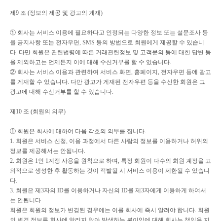
제
9
조
(
정보의 제공 및 광고의 게재
)
①
회사는 서비스 이용에 필요하다고 인정되는 다양한 정보 또는 설문조사 등
을 공지사항 또는 전자우편
, SMS
등의 방법으로 회원에게 제공할 수 있습니
다
.
다만 회원은 관련법령에 따른 거래관련정보 및 고객문의 등에 대한 답변 등
을 제외하고는 언제든지 이에 대해 수신거부를 할 수 있습니다
.
②
회사는 서비스 이용과 관련하여 서비스 화면
,
홈페이지
,
전자우편 등에 광고
를 게재할 수 있습니다
.
다만 광고가 게재된 전자우편 등을 수신한 회원은 그
광고에 대해 수신거부를 할 수 있습니다
.
제
10
조
(
회원의 의무
)
①
회원은 회사에 대하여 다음 각호의 의무를 집니다
.
1.
회원은 서비스 신청
,
이용 과정에서 다른 사람의 정보를 이용하거나 허위의
정보를 제공해서는 안됩니다
.
2.
회원은
1
인
1
계정 사용을 원칙으로 하며
,
특정 회원이 다수의 회원 계정을 고
의적으로 생성한 후 활동하는 것이 적발될 시 서비스 이용이 제한될 수 있습니
다
.
3.
회원은 제
3
자의
ID
를 이용하거나 자신의
ID
를 제
3
자에게 이용하게 하여서
는 안됩니다
.
회원은 회원의 정보가 변경된 경우에는 이를 회사에 즉시 알려야 합니다
.
회원
의 변경 정보를 회사에 알리지 않아 발생하는 불이익에 대해 회사는 책임을 지