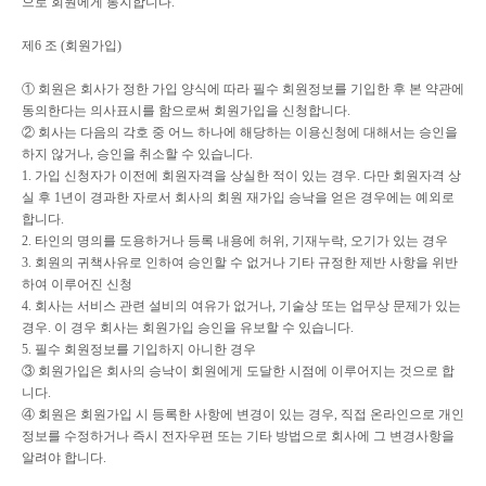
으로 회원에게 통지합니다
.
제
6
조
(
회원가입
)
①
회원은 회사가 정한 가입 양식에 따라 필수 회원정보를 기입한 후 본 약관에
동의한다는 의사표시를 함으로써 회원가입을 신청합니다
.
②
회사는 다음의 각호 중 어느 하나에 해당하는 이용신청에 대해서는 승인을
하지 않거나
,
승인을 취소할 수 있습니다
.
1.
가입 신청자가 이전에 회원자격을 상실한 적이 있는 경우
.
다만 회원자격 상
실 후
1
년이 경과한 자로서 회사의 회원 재가입 승낙을 얻은 경우에는 예외로
합니다
.
2.
타인의 명의를 도용하거나 등록 내용에 허위
,
기재누락
,
오기가 있는 경우
3.
회원의 귀책사유로 인하여 승인할 수 없거나 기타 규정한 제반 사항을 위반
하여 이루어진 신청
4.
회사는 서비스 관련 설비의 여유가 없거나
,
기술상 또는 업무상 문제가 있는
경우
.
이 경우 회사는 회원가입 승인을 유보할 수 있습니다
.
5.
필수 회원정보를 기입하지 아니한 경우
③
회원가입은 회사의 승낙이 회원에게 도달한 시점에 이루어지는 것으로 합
니다
.
④
회원은 회원가입 시 등록한 사항에 변경이 있는 경우
,
직접 온라인으로 개인
정보를 수정하거나 즉시 전자우편 또는 기타 방법으로 회사에 그 변경사항을
알려야 합니다
.