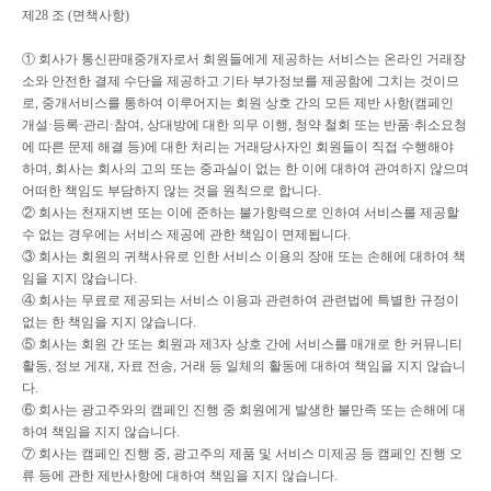
제
28
조
(
면책사항
)
①
회사가 통신판매중개자로서 회원들에게 제공하는 서비스는 온라인 거래장
소와 안전한 결제 수단을 제공하고 기타 부가정보를 제공함에 그치는 것이므
로
,
중개서비스를 통하여 이루어지는 회원 상호 간의 모든 제반 사항
(
캠페인
개설
·
등록
·
관리
·
참여
,
상대방에 대한 의무 이행
,
청약 철회 또는 반품
·
취소요청
에 따른 문제 해결 등
)
에 대한 처리는 거래당사자인 회원들이 직접 수행해야
하며
,
회사는 회사의 고의 또는 중과실이 없는 한 이에 대하여 관여하지 않으며
어떠한 책임도 부담하지 않는 것을 원칙으로 합니다
.
②
회사는 천재지변 또는 이에 준하는 불가항력으로 인하여 서비스를 제공할
수 없는 경우에는 서비스 제공에 관한 책임이 면제됩니다
.
③
회사는 회원의 귀책사유로 인한 서비스 이용의 장애 또는 손해에 대하여 책
임을 지지 않습니다
.
④
회사는 무료로 제공되는 서비스 이용과 관련하여 관련법에 특별한 규정이
없는 한 책임을 지지 않습니다
.
⑤
회사는 회원 간 또는 회원과 제
3
자 상호 간에 서비스를 매개로 한 커뮤니티
활동
,
정보 게재
,
자료 전송
,
거래 등 일체의 활동에 대하여 책임을 지지 않습니
다
.
⑥
회사는 광고주와의 캠페인 진행 중 회원에게 발생한 불만족 또는 손해에 대
하여 책임을 지지 않습니다
.
⑦
회사는 캠페인 진행 중
,
광고주의 제품 및 서비스 미제공 등 캠페인 진행 오
류 등에 관한 제반사항에 대하여 책임을 지지 않습니다
.