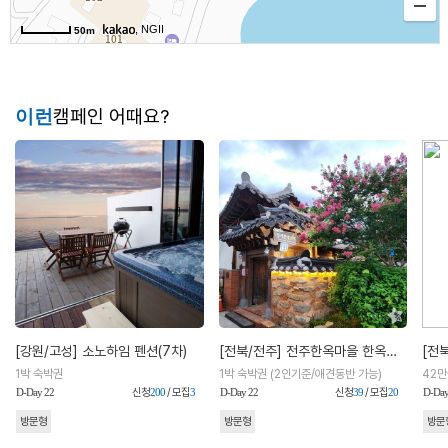
, NGII
50m
이런
캠페인 어때요?
[강원/고성] 소노하임 펜션(7차)
[전북/전주] 전주한옥마을 한옥숙소 경기전 별당채
[전
1박 숙박권
1박 숙박권 (2인기준/애견동반 가능)
D-Day 22
신청
200
/ 모집
3
D-Day 22
신청
39
/ 모집
20
D-Day
방문형
방문형
방문