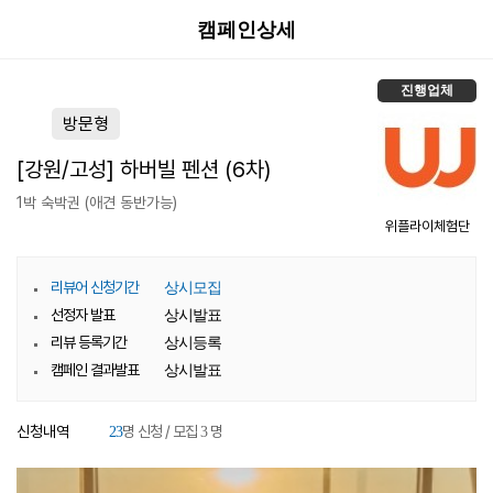
캠페인상세
진행업체
방문형
[강원/고성] 하버빌 펜션 (6차)
1박 숙박권 (애견 동반가능)
위플라이체험단
리뷰어 신청기간
상시모집
선정자 발표
상시발표
리뷰 등록기간
상시등록
캠페인 결과발표
상시발표
신청내역
명 신청 / 모집
명
23
3