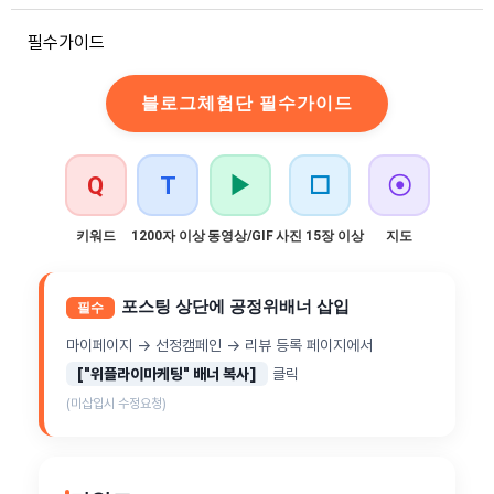
필수가이드
블로그체험단 필수가이드
Q
T
▶
☐
☉
키워드
1200자 이상
동영상/GIF
사진 15장 이상
지도
포스팅 상단에 공정위배너 삽입
필수
마이페이지 → 선정캠페인 → 리뷰 등록 페이지에서
["위플라이마케팅" 배너 복사]
클릭
(미삽입시 수정요청)