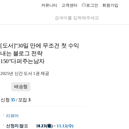
커뮤니티
고객센터
로그인
회원가입
[도서]"30일 만에 무조건 첫 수익
내는 블로그 전략
150"다퍼주는남자
2025년 신간 도서 1권 제공
배송형
신청
35
/ 모집
3
리뷰어
신청기간
선정자 발표
10.27(월) ~ 11.12(수)
11.13(목)