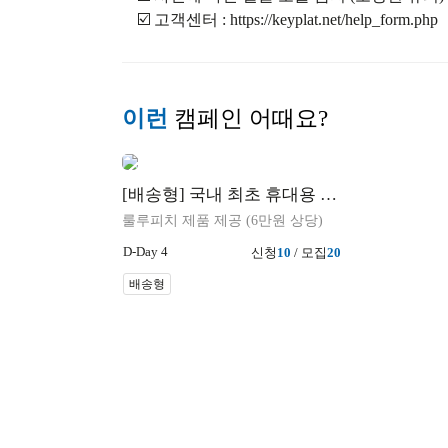
☑️ 고객센터 : https://keyplat.net/help_form.php
이런
캠페인 어때요?
[배송형] 국내 최초 휴대용 워터젤 비데
룰루피치 제품 제공 (6만원 상당)
D-Day 4
신청
10
/ 모집
20
배송형