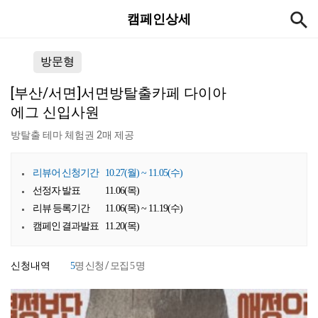
캠페인상세
방문형
[부산/서면]서면방탈출카페 다이아
에그 신입사원
방탈출 테마 체험권 2매 제공
리뷰어 신청기간
10.27(월) ~ 11.05(수)
선정자 발표
11.06(목)
리뷰 등록기간
11.06(목) ~ 11.19(수)
캠페인 결과발표
11.20(목)
신청내역
명 신청 / 모집
명
5
5