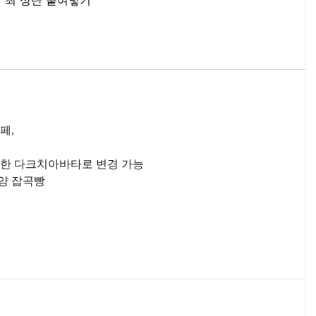
팅 최 상단 붙여넣기
페,
 건강한 다크치아바타로 변경 가능
양 잡곡빵