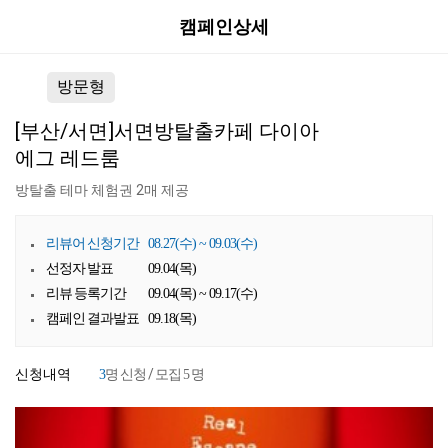
캠페인상세
방문형
[부산/서면]서면방탈출카페 다이아
에그 레드룸
방탈출 테마 체험권 2매 제공
리뷰어 신청기간
08.27(수) ~ 09.03(수)
선정자 발표
09.04(목)
리뷰 등록기간
09.04(목) ~ 09.17(수)
캠페인 결과발표
09.18(목)
신청내역
명 신청 / 모집
명
3
5