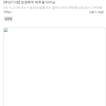
[부산/기장] 포정해우 캐주얼 다이닝
2인 시그니처 코스 + 음료(논알콜 또는 글라스 와인) 25만원 상당 코스 / 16만원 체험권 제공 (초과 금액은 현장 결제)
D-Day 2
신청
17
/ 모집
5
방문형