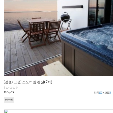
[강원/고성] 소노하임 펜션(7차)
1박 숙박권
D-Day 25
신청
193
/ 모집
3
방문형