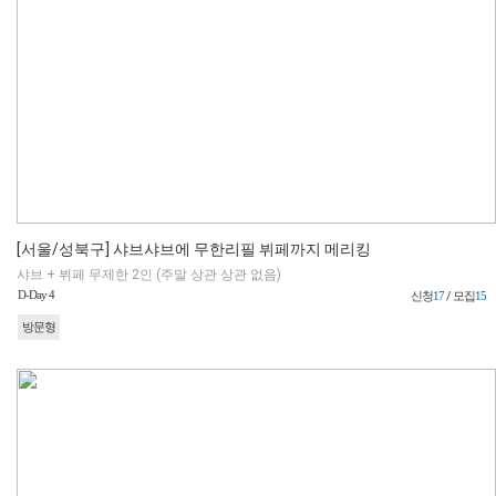
[서울/성북구] 샤브샤브에 무한리필 뷔페까지 메리킹
샤브 + 뷔페 무제한 2인 (주말 상관 상관 없음)
D-Day 4
신청
17
/ 모집
15
방문형