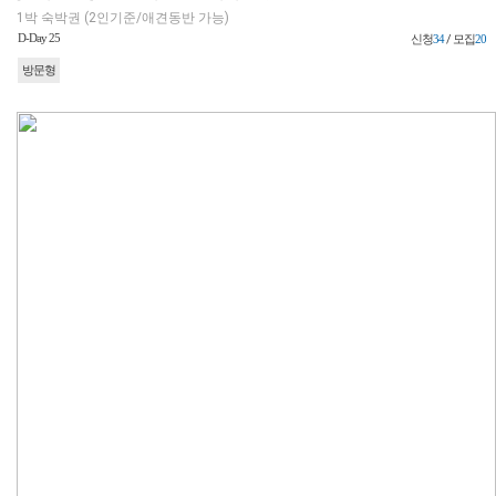
1박 숙박권 (2인기준/애견동반 가능)
D-Day 25
신청
34
/ 모집
20
방문형