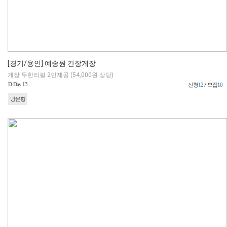
[경기/용인] 예송원 간장게장
게장 무한리필 2인제공 (54,000원 상당)
D-Day 13
신청
12
/ 모집
10
방문형