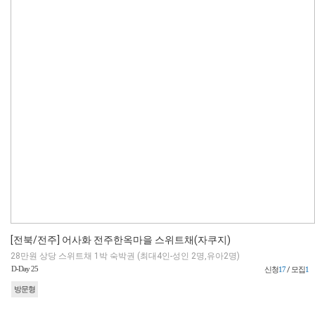
[전북/전주] 어사화 전주한옥마을 스위트채(자쿠지)
28만원 상당 스위트채 1박 숙박권 (최대4인-성인 2명,유아2명)
D-Day 25
신청
17
/ 모집
1
방문형