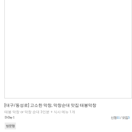
[대구/동성로] 고소한 막창, 막창순대 맛집 태봉막창
태봉 막창 or 막창 순대 3인분 + 식사 메뉴 1개
D-Day 1
신청
11
/ 모집
3
방문형