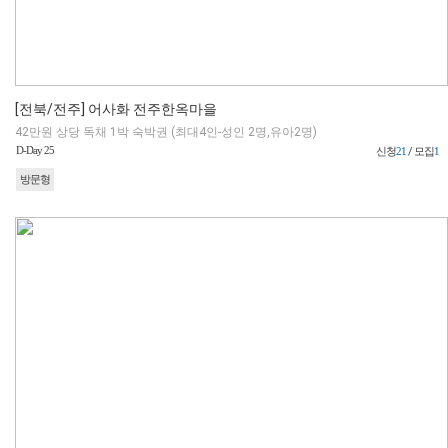
[전북/전주] 어사화 전주한옥마을
42만원 상당 독채 1박 숙박권 (최대4인-성인 2명,유아2명)
D-Day 25
신청
21
/ 모집
1
방문형