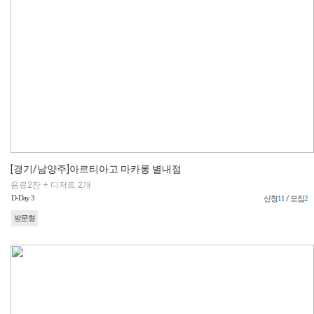
[경기/남양주]아르티아고 마카롱 별내점
음료2잔 + 디저트 2개
D-Day 3
신청
11
/ 모집
2
방문형