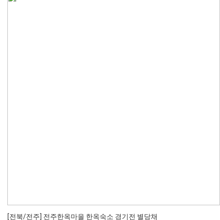
[전북/전주] 전주한옥마을 한옥숙소 경기전 별당채