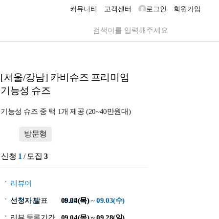
커뮤니티
고객센터
로그인
회원가입
[서울/강남] 카비슈즈 프리미엄
기능성 슈즈
기능성 슈즈 중 택 1개 제공 (20~40만원대)
방문형
신청
1
/ 모집
3
리뷰어
신청기간
선정자 발표
08.28(목) ~ 09.03(수)
09.04(목)
리뷰 등록기간
09.04(목) ~ 09.28(일)