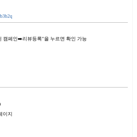
Bb3b2q
정된 캠페인➡️리뷰등록"을 누르면 확인 가능
)
 페이지