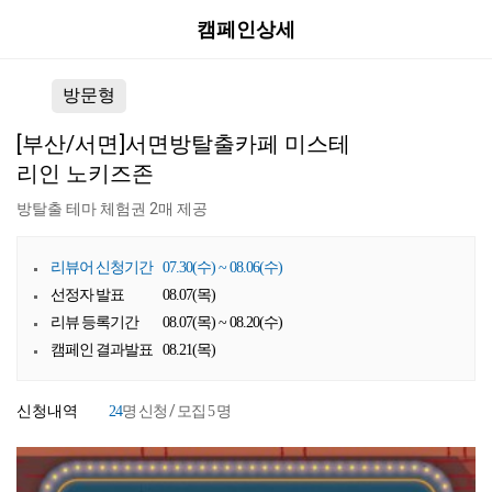
캠페인상세
방문형
[부산/서면]서면방탈출카페 미스테
리인 노키즈존
방탈출 테마 체험권 2매 제공
리뷰어 신청기간
07.30(수) ~ 08.06(수)
선정자 발표
08.07(목)
리뷰 등록기간
08.07(목) ~ 08.20(수)
캠페인 결과발표
08.21(목)
신청내역
명 신청 / 모집
명
24
5