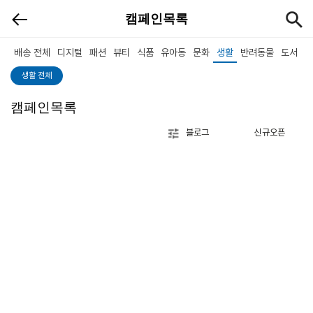
캠페인목록
배송 전체
디지털
패션
뷰티
식품
유아동
문화
생활
반려동물
도서
생활 전체
캠페인목록
블로그
신규오픈